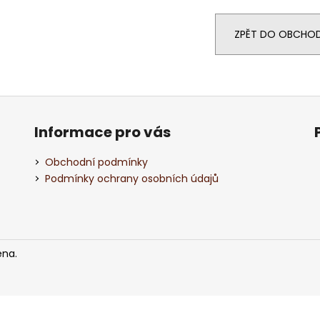
ČERVENÉ VÍNO NERO DI TROIA PUGLIA
BÍLÉ VÍNO ISIDO
“ORANGE EDITION” IGP, BAG IN TUBE, 3L
GIALLA 0,75L
490 Kč
317 Kč
ZPĚT DO OBCHO
Informace pro vás
Obchodní podmínky
Podmínky ochrany osobních údajů
ena.