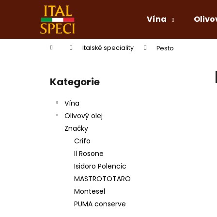
K
Přejít
na
o
Vína
Olivo
obsah
Zpět
Zpět
š
do
do
í
Domů
Italské speciality
Pesto
k
obchodu
obchodu
P
o
Kategorie
Přeskočit
s
kategorie
t
Vína
r
Olivový olej
a
Značky
n
Crifo
n
Il Rosone
í
Isidoro Polencic
p
MASTROTOTARO
a
Montesel
n
PUMA conserve
e