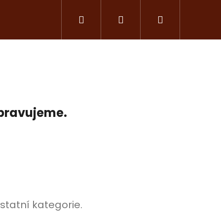
Hledat
Přihlášení
Nákupní
košík
ipravujeme.
Následující
statní kategorie.