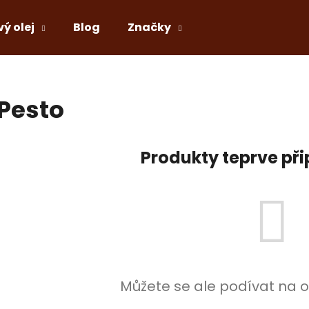
vý olej
Blog
Značky
Co potřebujete najít?
Pesto
HLEDAT
Produkty teprve př
Doporučujeme
Můžete se ale podívat na o