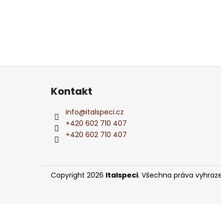
PERLIVÉ VÍNO BOSCO DELLE FATE
l
PROSECCO FRIZZANTE DOC 0,75L
275 Kč
Z
á
Kontakt
p
a
info
@
italspeci.cz
t
+420 602 710 407
í
+420 602 710 407
Copyright 2026
Italspeci
. Všechna práva vyhraz