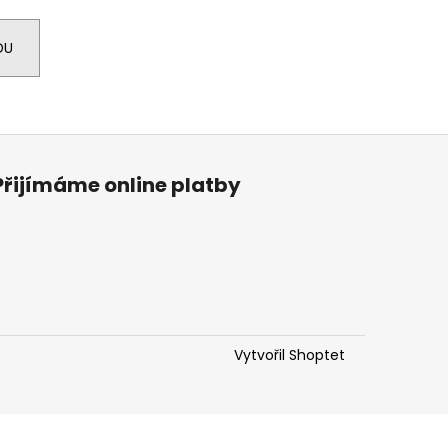
R POLENCIC RIBOLLA
DU
Přijímáme online platby
Vytvořil Shoptet