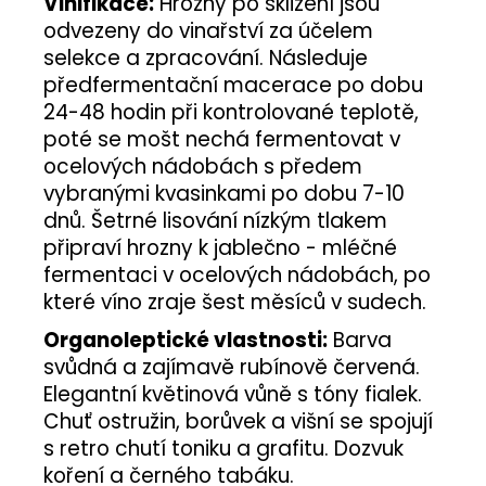
Vinifikace:
Hrozny po sklizení jsou
odvezeny do vinařství za účelem
selekce a zpracování. Následuje
předfermentační macerace po dobu
24-48 hodin při kontrolované teplotě,
poté se mošt nechá fermentovat v
ocelových nádobách s předem
vybranými kvasinkami po dobu 7-10
dnů. Šetrné lisování nízkým tlakem
připraví hrozny k jablečno - mléčné
fermentaci v ocelových nádobách, po
které víno zraje šest měsíců v sudech.
Organoleptické vlastnosti:
Barva
svůdná a zajímavě rubínově červená.
Elegantní květinová vůně s tóny fialek.
Chuť ostružin, borůvek a višní se spojují
s retro chutí toniku a grafitu. Dozvuk
koření a černého tabáku.