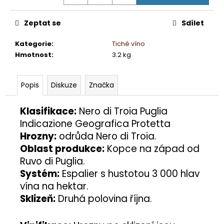
Zeptat se
Sdílet
Kategorie
:
Tiché víno
Hmotnost
:
3.2 kg
Popis
Diskuze
Značka
Klasifikace:
Nero di Troia Puglia
Indicazione Geografica Protetta
Hrozny:
odrůda Nero di Troia.
Oblast produkce:
Kopce na západ od
Ruvo di Puglia.
Systém:
Espalier s hustotou 3 000 hlav
vína na hektar.
Sklizeň:
Druhá polovina října.