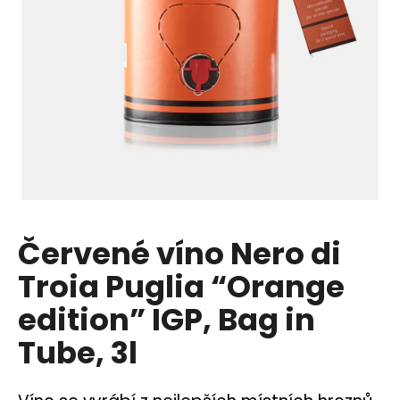
a
j
í
t
?
HLEDAT
Červené víno Nero di
Troia Puglia “Orange
D
o
edition” IGP, Bag in
p
Tube, 3l
o
r
u