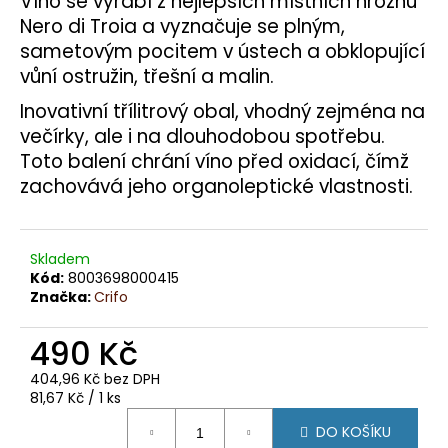
Víno se vyrábí z nejlepších místních hroznů
č
u
Nero di Troia a vyznačuje se plným,
j
sametovým pocitem v ústech a obklopující
e
vůní ostružin, třešní a malin.
m
Inovativní třílitrový obal, vhodný zejména na
e
večírky, ale i na dlouhodobou spotřebu.
Toto balení chrání víno před oxidací, čímž
ŠUMIVÉ
zachovává jeho organoleptické vlastnosti.
VÍNO
PONTE
ROSSO
COLLALTO
CONEGLIANO-
Skladem
VALDOBBIADENE
Kód:
8003698000415
PROSECO
Značka:
Crifo
SUPERIORE
D.O.C.G.
EXTRA
490 Kč
BRUT
MILLESIMATO
404,96 Kč bez DPH
Měrná
81,67 Kč / 1 ks
394
cena:
Kč
DO KOŠÍKU