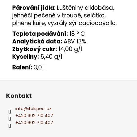
Párování jídla
: Luštěniny a klobása,
jehněčí pečené v troubě, selátko,
plněné kuře, vyzrálý sýr caciocavallo.
Teplota podávání:
18 ° C
Analytická data:
ABV 13%
Zbytkový cukr:
14,00 g/l
Kyseliny:
5,40 g/l
Balení:
3,0 l
Z
á
Kontakt
p
a
info
@
italspeci.cz
t
+420 602 710 407
í
+420 602 710 407