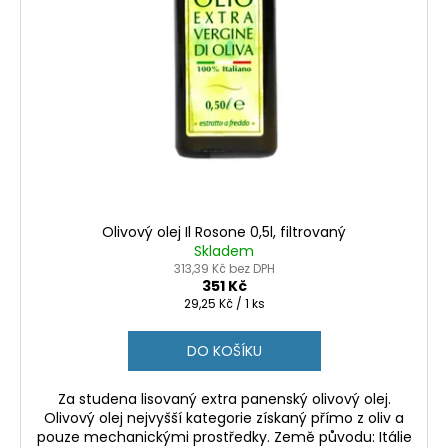
č
u
j
e
m
e
ČERVENÉ
VÍNO
GRIFONE
SANGIOVESE
Olivový olej Il Rosone 0,5l, filtrovaný
APULIA
Skladem
IGP
313,39 Kč bez DPH
0,75L
351 Kč
176
Měrná
29,25 Kč / 1 ks
Kč
cena:
DO KOŠÍKU
Za studena lisovaný extra panenský olivový olej.
Olivový olej nejvyšší kategorie získaný přímo z oliv a
pouze mechanickými prostředky. Země původu: Itálie