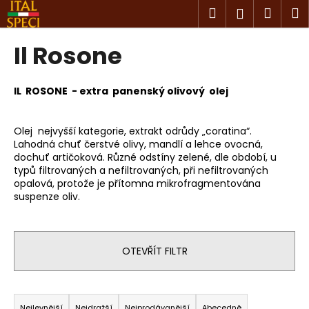
K
Přejít
Hledat
Náku
M
Přihlášen
na
o
obsah
Zpět
Zpět
košík
š
Il Rosone
í
C
k
o
IL ROSONE - extra panenský olivový olej
p
o
Olej nejvyšší kategorie, extrakt odrůdy „coratina“.
t
Lahodná chuť čerstvé olivy, mandlí a lehce ovocná,
dochuť artičoková. Různé odstíny zelené, dle období, u
ř
typů filtrovaných a nefiltrovaných, při nefiltrovaných
e
opalová, protože je přítomna mikrofragmentována
suspenze oliv.
b
u
j
e
OTEVŘÍT FILTR
t
e
Ř
n
Nejlevnější
Nejdražší
Nejprodávanější
Abecedně