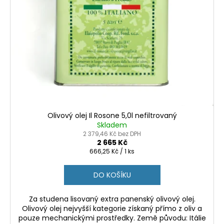
Olivový olej Il Rosone 5,0l nefiltrovaný
Skladem
2 379,46 Kč bez DPH
2 665 Kč
Měrná
666,25 Kč / 1 ks
cena:
DO KOŠÍKU
Za studena lisovaný extra panenský olivový olej.
Olivový olej nejvyšší kategorie získaný přímo z oliv a
pouze mechanickými prostředky. Země původu: Itálie