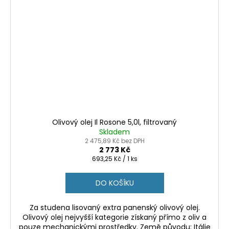
Olivový olej Il Rosone 5,0l, filtrovaný
Skladem
2 475,89 Kč bez DPH
2 773 Kč
Měrná
693,25 Kč / 1 ks
cena:
DO KOŠÍKU
Za studena lisovaný extra panenský olivový olej.
Olivový olej nejvyšší kategorie získaný přímo z oliv a
pouze mechanickými prostředky. Země původu: Itálie