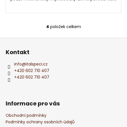
4
položek celkem
O
v
Z
l
á
á
Kontakt
d
p
a
a
info
@
italspeci.cz
c
t
+420 602 710 407
í
í
+420 602 710 407
p
r
v
k
Informace pro vás
y
v
Obchodní podmínky
ý
Podmínky ochrany osobních údajů
p