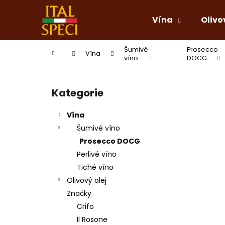
K
Přejít
na
o
Vína
Olivo
obsah
Zpět
Zpět
š
do
do
í
Šumivé
Prosecco
Domů
Vína
k
obchodu
obchodu
víno
DOCG
P
o
Kategorie
Přeskočit
s
kategorie
t
Vína
r
Šumivé víno
a
Prosecco DOCG
n
Perlivé víno
n
Tiché víno
í
Olivový olej
p
Značky
a
Crifo
n
Il Rosone