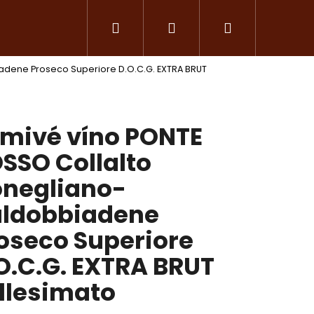
Hledat
Přihlášení
Nákupní
dene Proseco Superiore D.O.C.G. EXTRA BRUT
košík
mivé víno PONTE
SSO Collalto
negliano-
ldobbiadene
oseco Superiore
O.C.G. EXTRA BRUT
Následující
llesimato