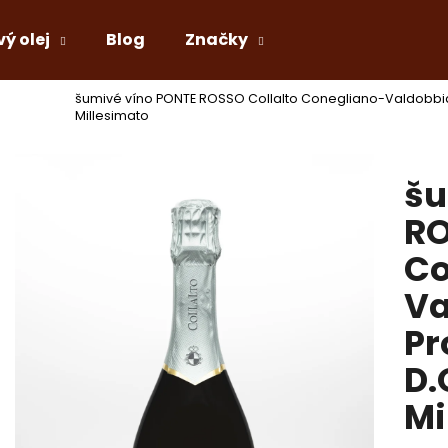
vý olej
Blog
Značky
šumivé víno PONTE ROSSO Collalto Conegliano-Valdobbia
Co potřebujete najít?
Millesimato
šu
HLEDAT
RO
Co
Doporučujeme
Va
Pr
D.
Mi