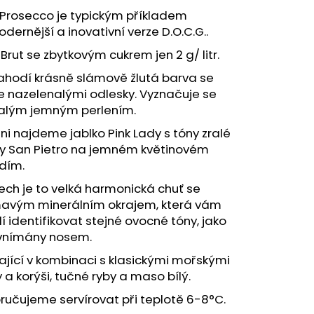
R POLENCIC RIBOLLA
 Prosecco je typickým příkladem
dernější a inovativní verze D.O.C.G..
 Brut se zbytkovým cukrem jen 2 g/ litr.
ahodí krásně slámově žlutá barva se
e nazelenalými odlesky. Vyznačuje se
valým jemným perlením.
ni najdeme jablko Pink Lady s tóny zralé
ky San Pietro na jemném květinovém
dím.
ech je to velká harmonická chuť se
mavým minerálním okrajem, která vám
í identifikovat stejné ovocné tóny, jako
 vnímány nosem.
ající v kombinaci s klasickými mořskými
 a korýši, tučné ryby a maso bílý.
učujeme servírovat při teplotě 6-8°C.