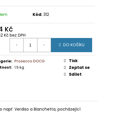
adem
Kód:
312
4 Kč
62 Kč bez DPH
ná
DO KOŠÍKU
:
Tisk
gorie
:
Prosecco DOCG
tnost
:
1.5 kg
Zeptat se
Sdílet
 např. Verdiso a Bianchetta, pocházející