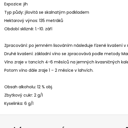
Expozice: jih
Typ půdy: jílovitá se skalnatým podkladem
Hektarový výnos: 135 metráků
Období sklizně: 1.-10. září
Zpracování: po jemném lisováním následuje řízené kvašení v n
Druhé kvašení: základní víno se zpracovává podle metody Ma
Víno zraje v tancích 4-6 měsíců na jemných kvasničných kalec
Potom víno dále zraje 1 – 2 měsíce v lahvích.
Obsah alkoholu: 12 % obj.
Zbytkový cukr: 2 g/l
Kyselinka: 6 g/l