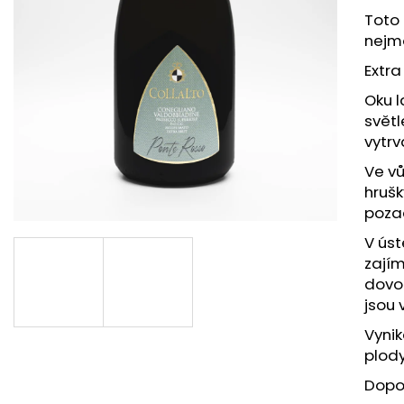
ČERVENÉ VÍNO NERO DI TROIA PUGLIA
BÍLÉ VÍNO ISIDO
Toto
“ORANGE EDITION” IGP, BAG IN TUBE, 3L
GIALLA 0,75L
nejmo
490 Kč
317 Kč
Extra
Oku l
světl
vytr
Ve vů
hruš
poza
V úst
zají
dovol
jsou
Vynik
plody
Dopor