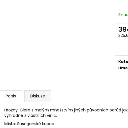
Skl
39
325,
Měr
cena
Kate
Hmo
Popis
Diskuze
Hrozny: Glera s malým množstvím jiných původních odrůd jako
výhradně z vlastních vinic.
Místo: Suseganské kopce