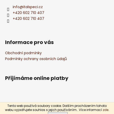
č
a
u
info
@
italspeci.cz
j
t
+420 602 710 407
e
í
+420 602 710 407
m
e
Informace pro vás
ČERVENÉ
VÍNO
GRIFONE
Obchodní podmínky
SANGIOVESE
Podmínky ochrany osobních údajů
APULIA
IGP
0,75L
176
Přijímáme online platby
Kč
Tento web používá soubory cookie. Dalším procházením tohoto
Vytvořil Shoptet
webu vyjadřujete souhlas s jejich používáním.. Více informací
zde
.