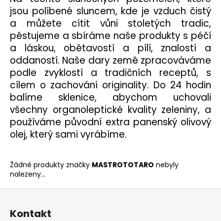
jsou políbené sluncem, kde je vzduch čistý
a
a můžete cítit vůni stoletých tradic,
j
pěstujeme a sbíráme naše produkty s péčí
í
a láskou, obětavostí a pílí, znalostí a
t
oddaností. Naše dary země zpracováváme
?
podle zvyklostí a tradičních receptů, s
cílem o zachování originality. Do 24 hodin
balíme sklenice, abychom uchovali
všechny organoleptické kvality zeleniny, a
HLEDAT
používáme původní extra panenský olivový
olej, který sami vyrábíme.
D
Žádné produkty značky
MASTROTOTARO
nebyly
o
nalezeny...
p
o
Z
r
á
u
Kontakt
p