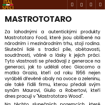
K
Přejít
Hledat
Náku
M
Přihlášen
na
o
obsah
Zpět
Zpět
košík
š
MASTROTOTARO
í
C
k
o
Za lahodnými a autentickými produkty
p
Mastrototaro Food, které jsou oblíbené na
o
národním i mezinárodním trhu, stojí rodina.
Skuteční lidé s tradicí píle, obětavosti,
t
soudržnosti, vášně a lásky k jejich práci.
ř
Tyto vlastnosti se předávají z generace na
e
generaci, jak to udělali otec Giacomo a
b
matka Grazia, kteří od roku 1956 nejen
u
vyráběli dřevěné obaly na ovoce a zeleninu,
j
ale také řídili firmu, kterou předali svým
e
synům Maurovi, Giulio a Robertovi, kteří
t
dnes pracují v "Mastrototaro Wood".
e
n
Na těchto slunečných pozemcích, které