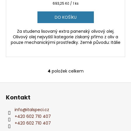
Měrná
693,25 Kč / 1 ks
cena:
DO KOŠÍKU
Za studena lisovaný extra panenský olivový olej.
Olivový olej nejvyšší kategorie získaný přímo z oliv a
pouze mechanickými prostředky. Země původu: Itálie
4
položek celkem
O
v
Z
l
á
á
Kontakt
d
p
a
a
info
@
italspeci.cz
c
t
+420 602 710 407
í
í
+420 602 710 407
p