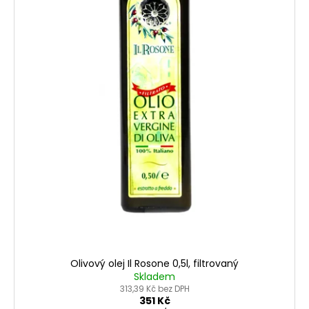
k
t
ů
Olivový olej Il Rosone 0,5l, filtrovaný
Skladem
313,39 Kč bez DPH
351 Kč