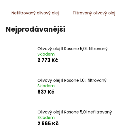
a
Nefiltrovaný olivový olej
Filtrovaný olivový olej
j
í
Nejprodávanější
t
?
Olivový olej Il Rosone 5,0l, filtrovaný
Skladem
2 773 Kč
HLEDAT
Olivový olej Il Rosone 1,0l, filtrovaný
Skladem
D
637 Kč
o
p
o
Olivový olej Il Rosone 5,0l nefiltrovaný
r
Skladem
u
2 665 Kč