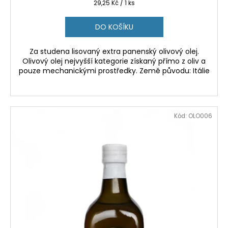
Měrná
29,25 Kč / 1 ks
cena:
DO KOŠÍKU
Za studena lisovaný extra panenský olivový olej.
Olivový olej nejvyšší kategorie získaný přímo z oliv a
pouze mechanickými prostředky. Země původu: Itálie
Kód:
OLO006