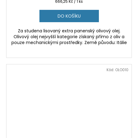
Měrná
666,25 Kč / 1 ks
cena:
DO KOŠÍKU
Za studena lisovaný extra panenský olivový olej.
Olivový olej nejvyšší kategorie získaný přímo z oliv a
pouze mechanickými prostředky. Země původu: Itálie
Kód:
OLO010