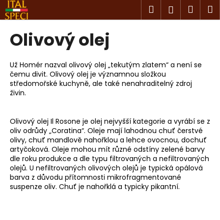
K
Přejít
Hledat
Náku
M
Přihlášen
na
o
obsah
Zpět
Zpět
košík
š
Olivový olej
í
C
k
o
Už Homér nazval olivový olej „tekutým zlatem“ a není se
čemu divit. Olivový olej je významnou složkou
p
středomořské kuchyně, ale také nenahraditelný zdroj
o
živin.
t
ř
Olivový olej Il Rosone je olej nejvyšší kategorie a vyrábí se z
e
oliv odrůdy „Coratina“. Oleje mají lahodnou chuť čerstvé
olivy, chuť mandlově nahořklou a lehce ovocnou, dochuť
b
artyčoková. Oleje mohou mít různé odstíny zelené barvy
u
dle roku produkce a dle typu filtrovaných a nefiltrovaných
j
olejů. U nefiltrovaných olivových olejů je typická opálová
barva z důvodu přítomnosti mikrofragmentované
e
suspenze oliv. Chuť je nahořklá a typicky pikantní.
t
e
n