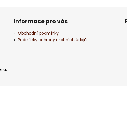
ČERVENÉ VÍNO NERO DI TROIA PUGLIA
BÍLÉ VÍNO ISIDO
“ORANGE EDITION” IGP, BAG IN TUBE, 3L
GIALLA 0,75L
490 Kč
317 Kč
Informace pro vás
Obchodní podmínky
Podmínky ochrany osobních údajů
ena.