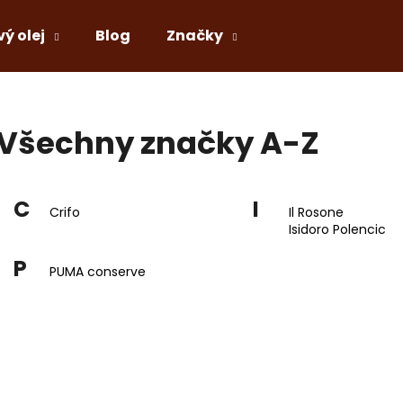
vý olej
Blog
Značky
Co potřebujete najít?
Všechny značky A-Z
HLEDAT
C
I
Crifo
Il Rosone
Isidoro Polencic
Doporučujeme
P
PUMA conserve