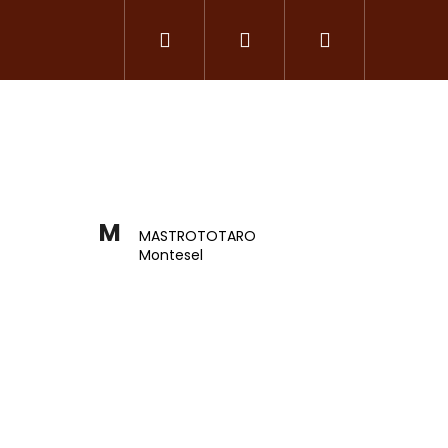
Hledat
Přihlášení
Nákupní
košík
M
MASTROTOTARO
Montesel
Následující