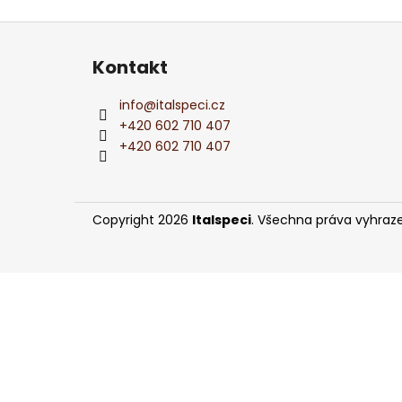
PERLIVÉ VÍNO BOSCO DELLE FATE
l
PROSECCO FRIZZANTE DOC 0,75L
Z
275 Kč
á
Kontakt
p
a
info
@
italspeci.cz
t
+420 602 710 407
í
+420 602 710 407
Copyright 2026
Italspeci
. Všechna práva vyhraz