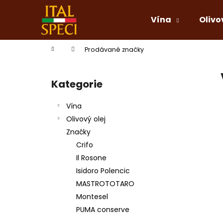
K
Přejít
na
o
Vína
Olivo
obsah
Zpět
Zpět
š
do
do
í
Domů
Prodávané značky
k
obchodu
obchodu
P
o
Kategorie
Přeskočit
s
kategorie
t
Vína
r
Olivový olej
a
Značky
n
Crifo
n
Il Rosone
í
Isidoro Polencic
p
MASTROTOTARO
a
Montesel
n
PUMA conserve
e