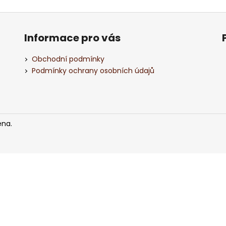
ČERVENÉ VÍNO NERO DI TROIA PUGLIA
BÍLÉ VÍNO ISIDO
“ORANGE EDITION” IGP, BAG IN TUBE, 3L
GIALLA 0,75L
490 Kč
317 Kč
Informace pro vás
Obchodní podmínky
Podmínky ochrany osobních údajů
ena.