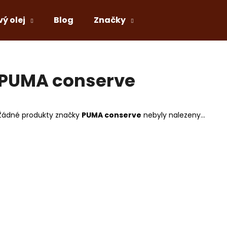
vý olej
Blog
Značky
Co potřebujete najít?
PUMA conserve
HLEDAT
Žádné produkty značky
PUMA conserve
nebyly nalezeny...
Doporučujeme