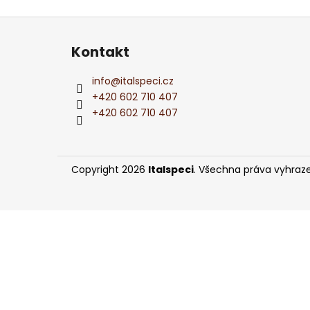
PERLIVÉ VÍNO BOSCO DELLE FATE
l
PROSECCO FRIZZANTE DOC 0,75L
Z
275 Kč
á
Kontakt
p
a
info
@
italspeci.cz
t
+420 602 710 407
í
+420 602 710 407
Copyright 2026
Italspeci
. Všechna práva vyhraz