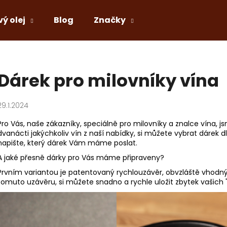
vý olej
Blog
Značky
Co potřebujete najít?
Dárek pro milovníky vína
HLEDAT
29.1.2024
Pro Vás, naše zákazníky, speciálně pro milovníky a znalce vína, js
dvanácti jakýchkoliv vín z naší nabídky, si můžete vybrat dárek 
Doporučujeme
napište, který dárek Vám máme poslat.
A jaké přesně dárky pro Vás máme připraveny?
Prvním variantou je patentovaný rychlouzávěr, obvzláště vhodný 
tomuto uzávěru, si můžete snadno a rychle uložit zbytek vašich "