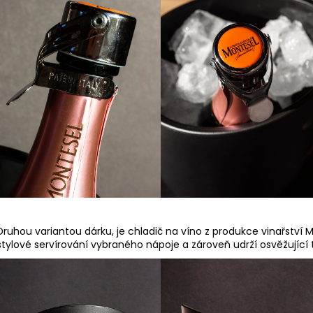
ČERVENÉ VÍNO NERO DI TROIA PUGLIA
BÍLÉ VÍNO ISIDO
“ORANGE EDITION” IGP, BAG IN TUBE, 3L
GIALLA 0,75L
490 Kč
317 Kč
Druhou variantou dárku, je chladič na víno z produkce vinařství 
stylové servírování vybraného nápoje a zároveň udrží osvěžující 