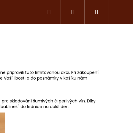
Hledat
Přihlášení
Nákupní
košík
me připravili tuto limitovanou akci. Při zakoupení
dle Vaší libosti a do poznámky v košíku nám
pro skladování šumivých či perlivých vín. Díky
bublinek" do lednice na další den.
Následující